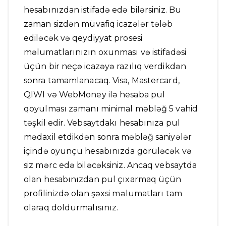
hesabınızdan istifadə edə bilərsiniz. Bu
zaman sizdən müvafiq icazələr tələb
ediləcək və qeydiyyat prosesi
məlumatlarınızın oxunması və istifadəsi
üçün bir neçə icazəyə razılıq verdikdən
sonra tamamlanacaq. Visa, Mastercard,
QIWI və WebMoney ilə hesaba pul
qoyulması zamanı minimal məbləğ 5 vahid
təşkil edir. Vebsaytdakı hesabınıza pul
mədaxil etdikdən sonra məbləğ saniyələr
içində oyunçu hesabınızda görüləcək və
siz mərc edə biləcəksiniz. Ancaq vebsaytda
olan hesabınızdan pul çıxarmaq üçün
profilinizdə olan şəxsi məlumatları tam
olaraq doldurmalısınız.