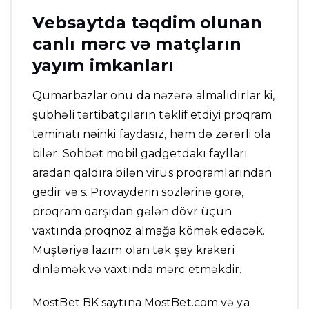
Vebsaytda təqdim olunan
canlı mərc və matçların
yayım imkanları
Qumarbazlar onu da nəzərə almalıdırlar ki,
şübhəli tərtibatçıların təklif etdiyi proqram
təminatı nəinki faydasız, həm də zərərli ola
bilər. Söhbət mobil gadgetdakı faylları
aradan qaldıra bilən virus proqramlarından
gedir və s. Provayderin sözlərinə görə,
proqram qarşıdan gələn dövr üçün
vaxtında proqnoz almağa kömək edəcək.
Müştəriyə lazım olan tək şey krakeri
dinləmək və vaxtında mərc etməkdir.
MostBet BK saytına MostBet.com və ya