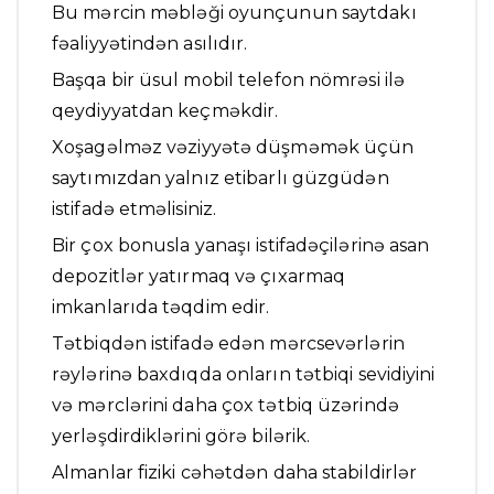
Bu mərcin məbləği oyunçunun saytdakı
fəaliyyətindən asılıdır.
Başqa bir üsul mobil telefon nömrəsi ilə
qeydiyyatdan keçməkdir.
Xoşagəlməz vəziyyətə düşməmək üçün
saytımızdan yalnız etibarlı güzgüdən
istifadə etməlisiniz.
Bir çox bonusla yanaşı istifadəçilərinə asan
depozitlər yatırmaq və çıxarmaq
imkanlarıda təqdim edir.
Tətbiqdən istifadə edən mərcsevərlərin
rəylərinə baxdıqda onların tətbiqi sevidiyini
və mərclərini daha çox tətbiq üzərində
yerləşdirdiklərini görə bilərik.
Almanlar fiziki cəhətdən daha stabildirlər