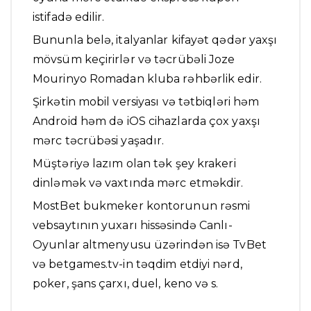
istifadə edilir.
Bununla belə, italyanlar kifayət qədər yaxşı
mövsüm keçirirlər və təcrübəli Joze
Mourinyo Romadan kluba rəhbərlik edir.
Şirkətin mobil versiyası və tətbiqləri həm
Android həm də iOS cihazlarda çox yaxşı
mərc təcrübəsi yaşadır.
Müştəriyə lazım olan tək şey krakeri
dinləmək və vaxtında mərc etməkdir.
MostBet bukmeker kontorunun rəsmi
vebsaytının yuxarı hissəsində Canlı-
Oyunlar altmenyusu üzərindən isə TvBet
və betgames.tv-in təqdim etdiyi nərd,
poker, şans çarxı, duel, keno və s.