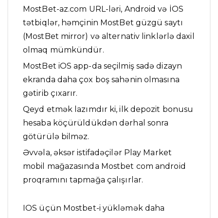
MostBet-az.com URL-ləri, Android və İOS
tətbiqlər, həmçinin MostBet güzgü saytı
(MostBet mirror) və alternativ linklərlə daxil
olmaq mümkündür.
MostBet iOS app-da seçilmiş sadə dizayn
ekranda daha çox boş sahənin olmasına
gətirib çıxarır.
Qeyd etmək lazımdır ki, ilk depozit bonusu
hesaba köçürüldükdən dərhal sonra
götürülə bilməz.
Əvvəla, əksər istifadəçilər Play Market
mobil mağazasında Mostbet com android
proqramını tapmağa çalışırlar.
IOS üçün Mostbet-i yükləmək daha