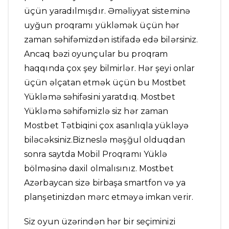
üçün yaradılmışdır. Əməliyyat sisteminə
uyğun proqramı yükləmək üçün hər
zaman səhifəmizdən istifadə edə bilərsiniz.
Ancaq bəzi oyunçular bu proqram
haqqında çox şey bilmirlər. Hər şeyi onlar
üçün əlçatan etmək üçün bu Mostbet
Yükləmə səhifəsini yaratdıq. Mostbet
Yükləmə səhifəmizlə siz hər zaman
Mostbet Tətbiqini çox asanlıqla yükləyə
biləcəksiniz.Bizneslə məşğul olduqdan
sonra saytda Mobil Proqramı Yüklə
bölməsinə daxil olmalısınız. Mostbet
Azərbaycan sizə birbaşa smartfon və ya
planşetinizdən mərc etməyə imkan verir.
Siz oyun üzərindən hər bir seçiminizi