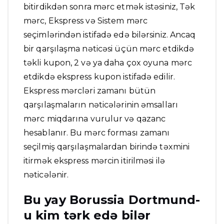
bitirdikdən sonra mərc etmək istəsiniz, Tək
mərc, Ekspress və Sistem mərc
seçimlərindən istifadə edə bilərsiniz. Ancaq
bir qarşılaşma nəticəsi üçün mərc etdikdə
təkli kupon, 2 və ya daha çox oyuna mərc
etdikdə ekspress kupon istifadə edilir.
Ekspress mərcləri zamanı bütün
qarşılaşmaların nəticələrinin əmsalları
mərc miqdarına vurulur və qazanc
hesablanır. Bu mərc forması zamanı
seçilmiş qarşılaşmalardan birində təxmini
itirmək ekspress mərcin itirilməsi ilə
nəticələnir.
Bu yay Borussia Dortmund-
u kim tərk edə bilər