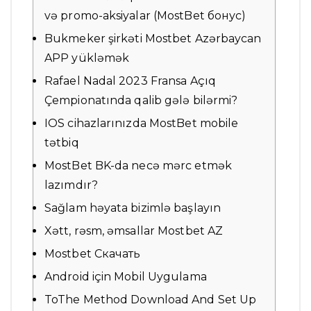
və promo-aksiyalar (MostBet бонус)
Bukmeker şirkəti Mostbet Azərbaycan
APP yükləmək
Rafael Nadal 2023 Fransa Açıq
Çempionatında qalib gələ bilərmi?
IOS cihazlarınızda MostBet mobile
tətbiq
MostBet BK-da necə mərc etmək
lazımdır?
Sağlam həyata bizimlə başlayın
Xətt, rəsm, əmsallar Mostbet AZ
Mostbet Скачать
Android için Mobil Uygulama
ToThe Method Download And Set Up