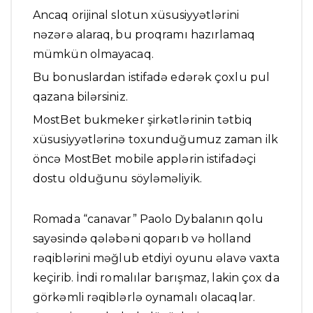
Ancaq orijinal slotun xüsusiyyətlərini
nəzərə alaraq, bu proqramı hazırlamaq
mümkün olmayacaq.
Bu bonuslardan istifadə edərək çoxlu pul
qazana bilərsiniz.
MostBet bukmeker şirkətlərinin tətbiq
xüsusiyyətlərinə toxunduğumuz zaman ilk
öncə MostBet mobile applərin istifadəçi
dostu olduğunu söyləməliyik.
Romada “canavar” Paolo Dybalanın qolu
sayəsində qələbəni qoparıb və holland
rəqiblərini məğlub etdiyi oyunu əlavə vaxta
keçirib. İndi romalılar barışmaz, lakin çox da
görkəmli rəqiblərlə oynamalı olacaqlar.