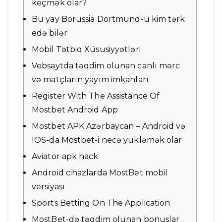
keçmək olar?
Bu yay Borussia Dortmund-u kim tərk
edə bilər
Mobil Tətbiq Xüsusiyyətləri
Vebsaytda təqdim olunan canlı mərc
və matçların yayım imkanları
Register With The Assistance Of
Mostbet Android App
Mostbet APK Azərbaycan – Android və
IOS-da Mostbet-i necə yükləmək olar
Aviator apk hack
Android cihazlarda MostBet mobil
versiyası
Sports Betting On The Application
MostBet-də təqdim olunan bonuslar