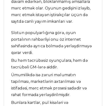
davam edərkən, bloklanmamış əmsallara
mərc etmək olar. Oyunun gedişini izləyib,
mərc etmək istəyən iştirakçılar üçün də
saytda canlı yayım imkanları var.
Slotun populyarlığına görə, oyun
portalının rəhbərliyi onu öz internet
səhifəsində ayrıca bölmədə yerləşdirməyə
qərar verdi.
Bu həm təcrübəsiz oyunçulara, həm də
təcrübəli GM-lərə aiddir.
Ümumilikdə isə zəruri məlumatın
tapılması, marketlərin axtarılması və
istifadəsi, mərc etmək prosesi sadədir və
rahat formada yerləşdirilmişdir.
Bunlara kartlar, pul kisələri və