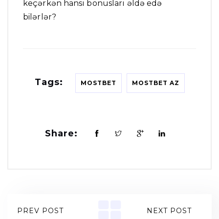
keçərkən hansı bonusları əldə edə
bilərlər?
Tags:
MOSTBET
MOSTBET AZ
Share:
PREV POST
NEXT POST