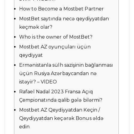
How to Become a Mostbet Partner
MostBet saytında necə qeydiyyatdan
keçmək olar?
Who is the owner of MostBet?
Mostbet AZ oyunçuları üçün
qeydiyyat
Ermənistanla sülh sazişinin bağlanması
üçün Rusiya Azərbaycandan nə
istəyir? – VİDEO
Rafael Nadal 2023 Fransa Açıq
Çempionatında qalib gələ bilərmi?
Mostbet AZ Qeydiyyatdan Keçin /
Qeydiyyatdan keçərək Bonus əldə
edin