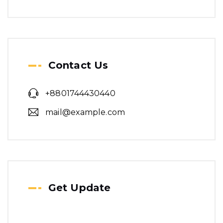
Gay Fucking Blog Porn Gay Sites
Advice for Asian Women Searching for a
Person
Contact Us
+8801744430440
mail@example.com
Get Update