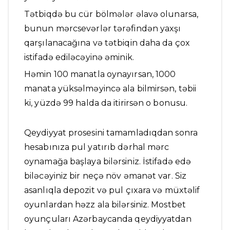
Tətbiqdə bu cür bölmələr əlavə olunarsa,
bunun mərcsevərlər tərəfindən yaxşı
qarşılanacağına və tətbiqin daha da çox
istifadə ediləcəyinə əminik.
Həmin 100 manatla oynayırsan, 1000
manata yüksəlməyincə ala bilmirsən, təbii
ki, yüzdə 99 halda da itirirsən o bonusu.
Qeydiyyat prosesini tamamladıqdan sonra
hesabınıza pul yatırıb dərhal mərc
oynamağa başlaya bilərsiniz. İstifadə edə
biləcəyiniz bir neçə növ əmanət var. Siz
asanlıqla depozit və pul çıxara və müxtəlif
oyunlardan həzz ala bilərsiniz. Mostbet
oyunçuları Azərbaycanda qeydiyyatdan