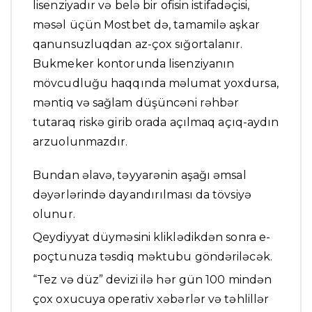
lisenziyadır və belə bir ofisin istifadəçisi,
məsəl üçün Mostbet də, tamamilə aşkar
qanunsuzluqdan az-çox sığortalanır.
Bukmeker kontorunda lisenziyanın
mövcudluğu haqqında məlumat yoxdursa,
məntiq və sağlam düşüncəni rəhbər
tutaraq riskə girib orada açılmaq açıq-aydın
arzuolunmazdır.
Bundan əlavə, təyyarənin aşağı əmsal
dəyərlərində dayandırılması da tövsiyə
olunur.
Qeydiyyat düyməsini kliklədikdən sonra e-
poçtunuza təsdiq məktubu göndəriləcək.
“Tez və düz” devizi ilə hər gün 100 mindən
çox oxucuya operativ xəbərlər və təhlillər