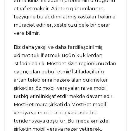
etməlisiniz. İlk addım problemin olduğunu
etiraf etməkdir. Adətən qohumlarının
təzyiqi ilə bu addımı atmış xəstələr həkimə
müraciət edirlər, xəstə özü belə bir qərar
verə bilmir.
Biz daha yaxşı və daha fərdiləşdirilmiş
xidmət təklif etmək üçün kukilərdən
istifadə edirik. Mostbet sizin regionunuzdan
oyunçuları qəbul etmir! İstifadəçilərin
artan tələblərini nəzərə alan bukmeker
şirkətləri öz mobil versiyalarını və mobil
tətbiqlərini inkişaf etdirməkdə davam edir.
MostBet mərc şirkəti də MostBet mobil
versiya və mobil tətbiq vasitəsilə bu
tendensiyaya qoşulur. Bu məqaləmizdə
şirkətin mobil versiya nəzər yetirərək,