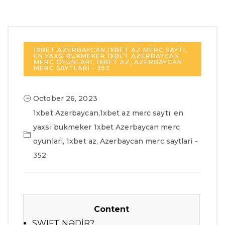
1XBET AZERBAYCAN,1XBET AZ MERC SAYTI,
EN YAXSI BUKMEKER 1XBET AZERBAYCAN
MERC OYUNLARI, 1XBET AZ, AZERBAYCAN
MERC SAYTLARI - 352
October 26, 2023
1xbet Azerbaycan,1xbet az merc saytı, en
yaxsi bukmeker 1xbet Azerbaycan merc
oyunlari, 1xbet az, Azerbaycan merc saytlari -
352
Content
SWIFT NƏDİR?