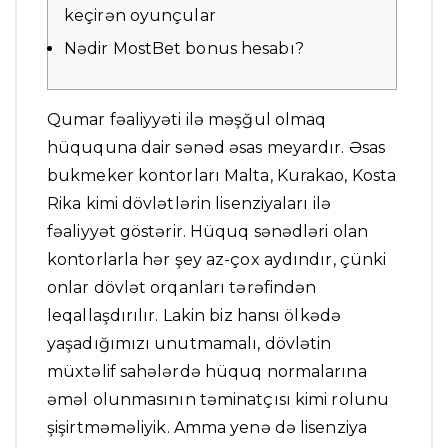
keçirən oyunçular
Nədir MostBet bonus hesabı?
Qumar fəaliyyəti ilə məşğul olmaq
hüququna dair sənəd əsas meyardır. Əsas
bukmeker kontorları Malta, Kurakao, Kosta
Rika kimi dövlətlərin lisenziyaları ilə
fəaliyyət göstərir. Hüquq sənədləri olan
kontorlarla hər şey az-çox aydındır, çünki
onlar dövlət orqanları tərəfindən
leqallaşdırılır. Lakin biz hansı ölkədə
yaşadığımızı unutmamalı, dövlətin
müxtəlif sahələrdə hüquq normalarına
əməl olunmasının təminatçısı kimi rolunu
şişirtməməliyik. Amma yenə də lisenziya