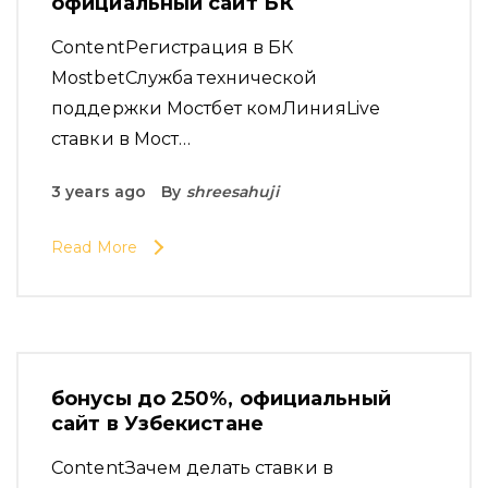
официальный сайт БК
ContentРегистрация в БК
MostbetСлужба технической
поддержки Мостбет комЛинияLive
ставки в Мост…
3 years ago
By
shreesahuji
Read More
бонусы до 250%, официальный
сайт в Узбекистане
ContentЗачем делать ставки в