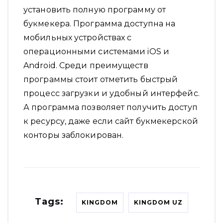
установить полную программу от
букмекера. Программа доступна на
мобильных устройствах с
операционными системами iOS и
Android. Среди преимуществ
программы стоит отметить быстрый
процесс загрузки и удобный интерфейс.
А программа позволяет получить доступ
к ресурсу, даже если сайт букмекерской
конторы заблокирован.
Tags:
KINGDOM
KINGDOM UZ