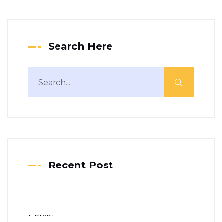
Search Here
Recent Post
Hottest Twitter Profiles – Online