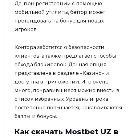
Да, при регистрации с помощью
мобильной утилиты, беттор может
претендовать на бонус для новых
игроков.
Контора заботится о безопасности
клиентов, а также предлагает способы
обхода блокировок. Данная опция
представлена в разделе «Казино» и
доступна в приложении. Игр очень
много, понравившиеся можно внести в
список избранных. Уровень игрока
постепенно повышается, накапливаются
баллы и бонусы.
Как скачать Mostbet UZ в