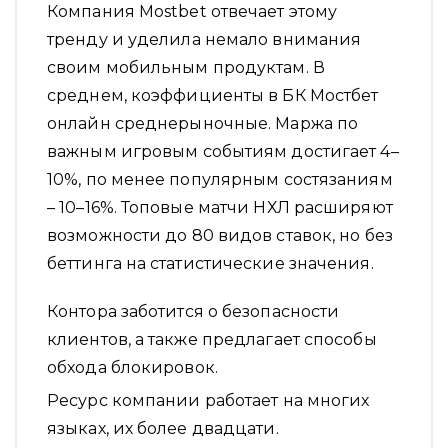
Компания Mostbet отвечает этому
тренду и уделила немало внимания
своим мобильным продуктам. В
среднем, коэффициенты в БК Мостбет
онлайн среднерыночные. Маржа по
важным игровым событиям достигает 4–
10%, по менее популярным состязаниям
– 10–16%. Топовые матчи НХЛ расширяют
возможности до 80 видов ставок, но без
беттинга на статистические значения.
Контора заботится о безопасности
клиентов, а также предлагает способы
обхода блокировок.
Ресурс компании работает на многих
языках, их более двадцати.