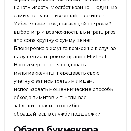
начать играть. Мостбет казино — один из
самых популярных онлайн-казино в
Узбекистане, предлагающий широкий
выбор игр и возможность выиграть
pros
and cons
крупную сумму денег.
Блокировка аккаунта возможна в случае
нарушения игроком правил MostBet.
Например, нельзя создавать
мультиаккаунты, передавать свою
учетную запись третьим лицам,
использовать мошеннические способы
обхода лимитов и т. Если вас
заблокировали по ошибке –
обращайтесь в службу поддержки.
Обзор букмекера