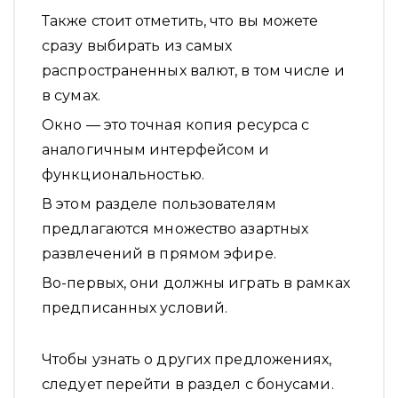
Также стоит отметить, что вы можете
сразу выбирать из самых
распространенных валют, в том числе и
в сумах.
Окно — это точная копия ресурса с
аналогичным интерфейсом и
функциональностью.
В этом разделе пользователям
предлагаются множество азартных
развлечений в прямом эфире.
Во-первых, они должны играть в рамках
предписанных условий.
Чтобы узнать о других предложениях,
следует перейти в раздел с бонусами.