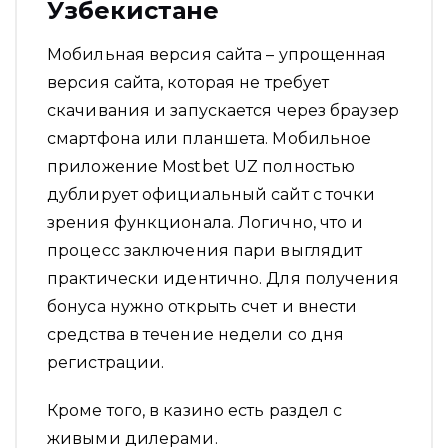
Узбекистане
Мобильная версия сайта – упрощенная
версия сайта, которая не требует
скачивания и запускается через браузер
смартфона или планшета. Мобильное
приложение Mostbet UZ полностью
дублирует официальный сайт с точки
зрения функционала. Логично, что и
процесс заключения пари выглядит
практически идентично. Для получения
бонуса нужно открыть счет и внести
средства в течение недели со дня
регистрации.
Кроме того, в казино есть раздел с
живыми дилерами.