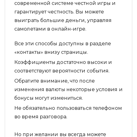
современной системе честной игры и
гарантирует честность. Вы можете
выиграть большие деньги, управляя
самолетами в онлайн-игре.
Все эти способы доступны в разделе
«контакты» внизу страницы.
Коэффициенты достаточно высоки и
соответствуют вероятности события.
Обратите внимание, что после
изменения валюты некоторые условия и
бонусы могут измениться.
Не обязательно пользоваться телефоном
во время разговора.
Но при желании вы всегда можете