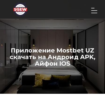
Приложение Mostbet UZ
скачать на Андроид APK,
Айфон IOS