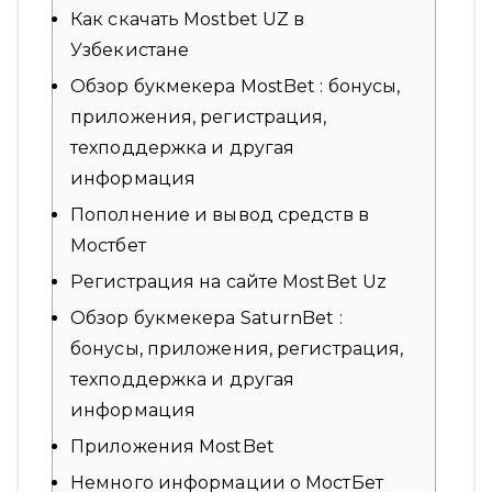
Как скачать Mostbet UZ в
Узбекистане
Обзор букмекера MostBet : бонусы,
приложения, регистрация,
техподдержка и другая
информация
Пополнение и вывод средств в
Мостбет
Регистрация на сайте MostBet Uz
Обзор букмекера SaturnBet :
бонусы, приложения, регистрация,
техподдержка и другая
информация
Приложения MostBet
Немного информации о МостБет