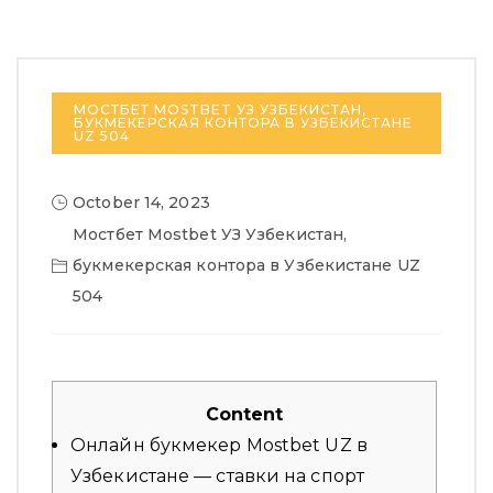
МОСТБЕТ MOSTBET УЗ УЗБЕКИСТАН,
БУКМЕКЕРСКАЯ КОНТОРА В УЗБЕКИСТАНЕ
UZ 504
October 14, 2023
Мостбет Mostbet УЗ Узбекистан,
букмекерская контора в Узбекистане UZ
504
Content
Онлайн букмекер Mostbet UZ в
Узбекистане — ставки на спорт