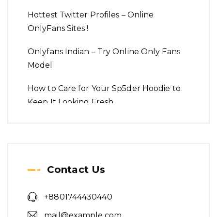
OnlyFans Sites !
Onlyfans Indian – Try Online Only Fans
Model
How to Care for Your Sp5der Hoodie to
Keep It Looking Fresh
Gay Fucking Blog Porn Gay Sites
Advice for Asian Women Searching for a
Person
Contact Us
+8801744430440
mail@example.com